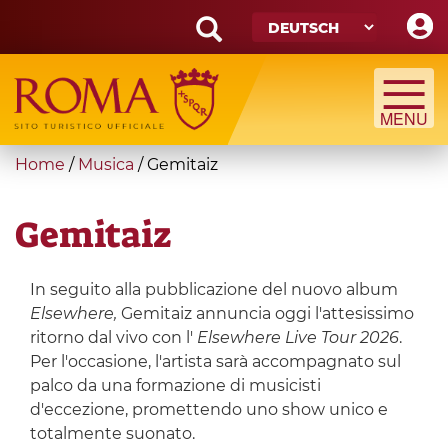
Skip
to
main
Search
content
form
Suche
You
Home
/
Musica
/
Gemitaiz
are
here
Gemitaiz
In seguito alla pubblicazione del nuovo album
Elsewhere,
Gemitaiz annuncia oggi l'attesissimo
ritorno dal vivo con l'
Elsewhere Live Tour 2026
.
Per l'occasione, l'artista sarà accompagnato sul
palco da una formazione di musicisti
d'eccezione, promettendo uno show unico e
totalmente suonato.