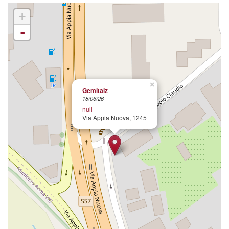
+
-
×
Gemitaiz
18/06/26
null
Via Appia Nuova, 1245