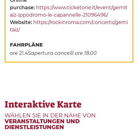
Online
purchase:
https://www.ticketone.it/event/gemit
aiz-ippodromo-le-capannelle-21096496/
Website:
https://rockinroma.com/concerts/gemi
taiz/
FAHRPLÄNE
ore 21.45
apertura cancelli ore 18.00
Interaktive Karte
WÄHLEN SIE IN DER NÄHE VON
VERANSTALTUNGEN UND
DIENSTLEISTUNGEN