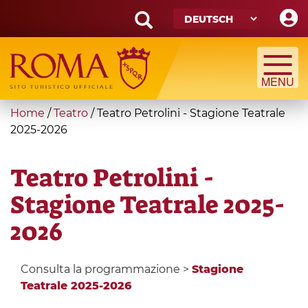
Skip
to
main
Search
content
form
Suche
You
Home
/
Teatro
/
Teatro Petrolini - Stagione Teatrale
are
2025-2026
here
Teatro Petrolini -
Stagione Teatrale 2025-
2026
Consulta la programmazione >
Stagione
Teatrale 2025-2026