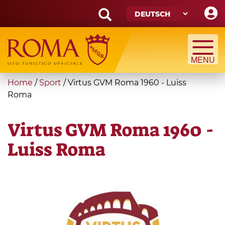
Skip
to
main
Search
content
form
Suche
You
Home
/
Sport
/
Virtus GVM Roma 1960 - Luiss
are
Roma
here
Virtus GVM Roma 1960 -
Luiss Roma