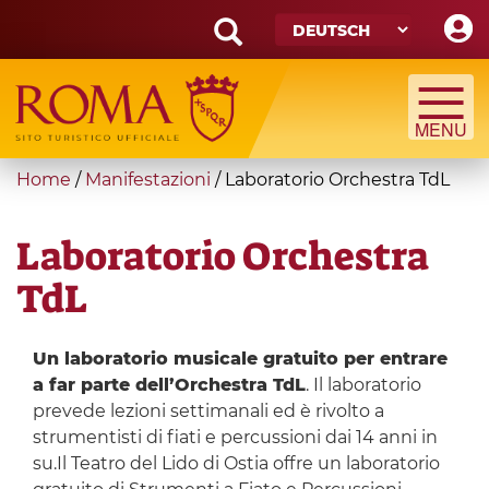
Skip
to
main
Search
content
form
Suche
You
Home
/
Manifestazioni
/
Laboratorio Orchestra TdL
are
here
Laboratorio Orchestra
TdL
Un laboratorio musicale gratuito per entrare
a far parte dell’Orchestra TdL
. Il laboratorio
prevede lezioni settimanali ed è rivolto a
strumentisti di fiati e percussioni dai 14 anni in
su.Il Teatro del Lido di Ostia offre un laboratorio