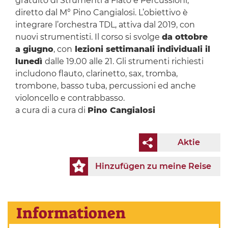
gratuito di Strumenti a Fiato e Percussioni,
diretto dal M° Pino Cangialosi. L’obiettivo è
integrare l’orchestra TDL, attiva dal 2019, con
nuovi strumentisti. Il corso si svolge
da ottobre
a giugno
, con
lezioni settimanali individuali il
lunedì
dalle 19.00 alle 21. Gli strumenti richiesti
includono flauto, clarinetto, sax, tromba,
trombone, basso tuba, percussioni ed anche
violoncello e contrabbasso.
a cura di a cura di
Pino Cangialosi
Aktie
Hinzufügen zu meine Reise
Informationen