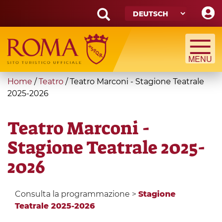
Skip
to
main
Search
content
form
Suche
You
Home
/
Teatro
/
Teatro Marconi - Stagione Teatrale
are
2025-2026
here
Teatro Marconi -
Stagione Teatrale 2025-
2026
Consulta la programmazione >
Stagione
Teatrale 2025-2026