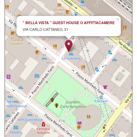
×
" BELLA VISTA " GUEST HOUSE O AFFITTACAMERE
VIA CARLO CATTANEO, 31