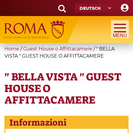
Skip
to
main
Search
content
form
Suche
You
Home
/
Guest House o Affittacamere
/
" BELLA
are
VISTA " GUEST HOUSE O AFFITTACAMERE
here
" BELLA VISTA " GUEST
HOUSE O
AFFITTACAMERE
Informazioni