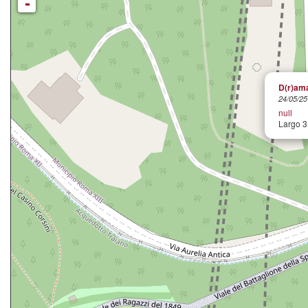
-
D(r)ama
24/05/25
null
Largo 3