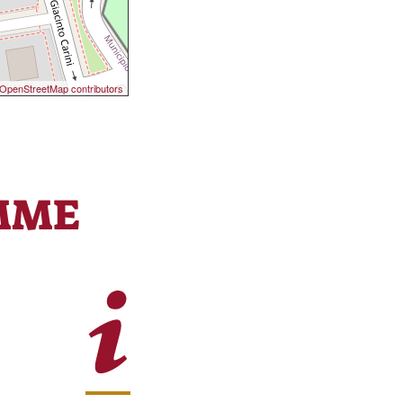
OpenStreetMap contributors
MME