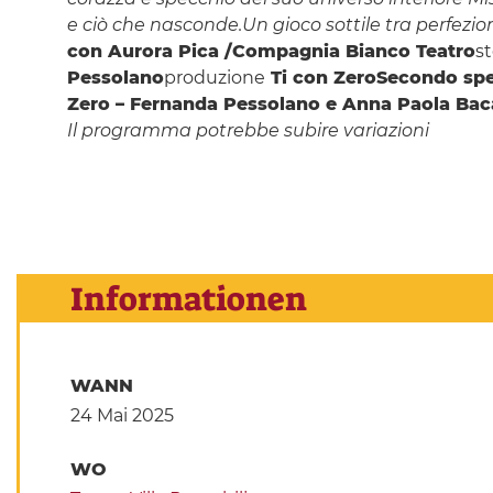
e ciò che nasconde.
Un gioco sottile tra perfezion
con Aurora Pica /Compagnia Bianco Teatro
st
Pessolano
produzione
Ti con Zero
Secondo spet
Zero – Fernanda Pessolano e Anna Paola Bac
Il programma potrebbe subire variazioni
Informationen
WANN
24 Mai 2025
WO