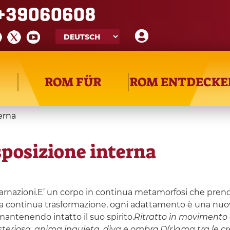
+39060608
ROM FÜR
ROM ENTDECKE
erna
sposizione interna
carnazioni.E’ un corpo in continua metamorfosi che pren
 continua trasformazione, ogni adattamento è una nuova 
 mantenendo intatto il suo spirito.
Ritratto in movimento 
steriosa, anima inquieta, diva e ombra.
D(r)ama tra le cr