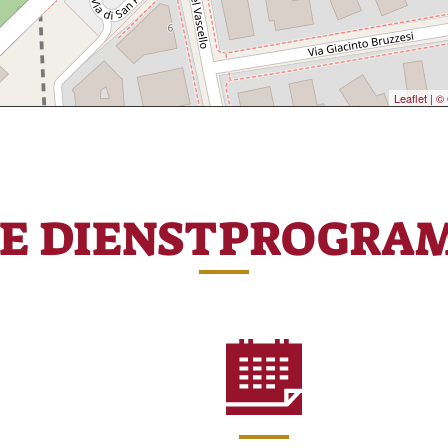
Leaflet
|
© 
RE DIENSTPROGRA