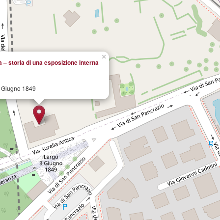
×
 – storia di una esposizione interna
 Giugno 1849