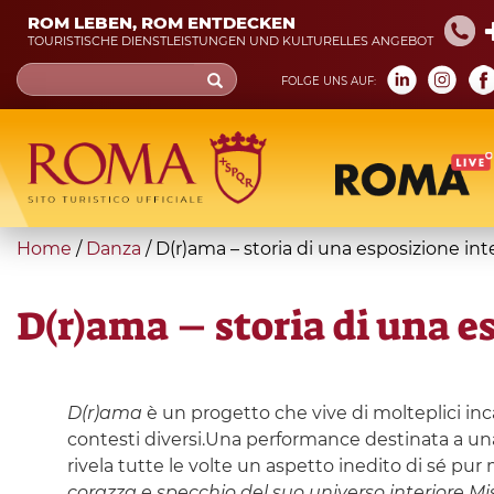
Skip
ROM LEBEN, ROM ENTDECKEN
to
TOURISTISCHE DIENSTLEISTUNGEN UND KULTURELLES ANGEBOT
main
Search
FOLGE UNS AUF:
content
form
Suche
You
Home
/
Danza
/
D(r)ama – storia di una esposizione int
are
here
D(r)ama – storia di una e
D(r)ama
è un progetto che vive di molteplici in
contesti diversi.Una performance destinata a una
rivela tutte le volte un aspetto inedito di sé pur
corazza e specchio del suo universo interiore Mi