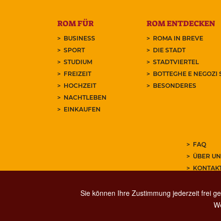
ROM FÜR
ROM ENTDECKEN
BUSINESS
ROMA IN BREVE
SPORT
DIE STADT
STUDIUM
STADTVIERTEL
FREIZEIT
BOTTEGHE E NEGOZI 
HOCHZEIT
BESONDERES
NACHTLEBEN
EINKAUFEN
FAQ
ÜBER UN
KONTAK
ABONNIE
Sie können Ihre Zustimmung jederzeit frei ge
We