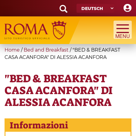
Skip
to
main
Search
content
form
Suche
You
Home
/
Bed and Breakfast
/
"BED & BREAKFAST
are
CASA ACANFORA" DI ALESSIA ACANFORA
here
"BED & BREAKFAST
CASA ACANFORA" DI
ALESSIA ACANFORA
Informazioni