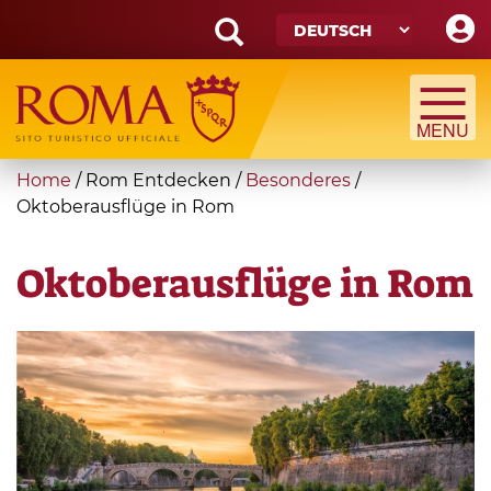
Skip
to
main
Search
content
form
Suche
You
Home
/
Rom Entdecken
/
Besonderes
/
are
Oktoberausflüge in Rom
here
Oktoberausflüge in Rom