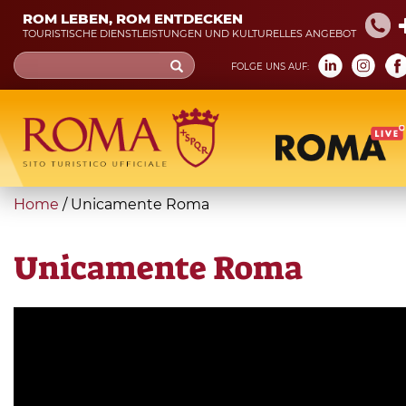
Skip
ROM LEBEN, ROM ENTDECKEN
to
TOURISTISCHE DIENSTLEISTUNGEN UND KULTURELLES ANGEBOT
main
Search
FOLGE UNS AUF:
content
form
Suche
You
Home
/
Unicamente Roma
are
here
Unicamente Roma