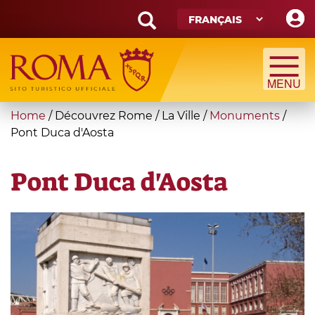
Skip
to
main
Search
content
form
Recherche
You
Home
/
Découvrez Rome
/
La Ville
/
Monuments
/
are
Pont Duca d'Aosta
here
Pont Duca d'Aosta