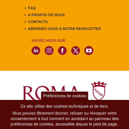
FAQ
A PROPOS DE NOUS
CONTACTS
ABONNEZ-VOUS À NOTRE NEWSLETTER
SUIVEZ-NOUS SUR:
Préférences de cookies
Ce site utilise des cookies techniques et de tiers.
Vous pouvez librement donner, refuser ou révoquer votre
Dipartimento Grandi Eventi, Sport, Turismo e Moda.
consentement à tout moment en accédant au panneau des
Via di San Basilio, 51
préférences de cookies, accessible depuis le pied de page.
00187 Roma