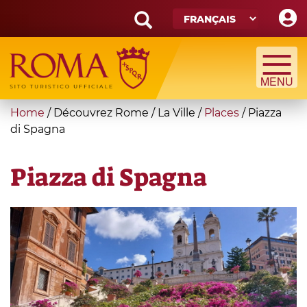
Skip
to
main
Search
content
form
Recherche
You
Home
/
Découvrez Rome
/
La Ville
/
Places
/
Piazza
are
di Spagna
here
Piazza di Spagna