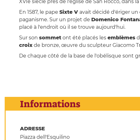
XVIe siècle près de l'église de San Rocco, dans la 
En 1587, le pape
Sixte V
avait décidé d'ériger un
paganisme. Sur un projet de
Domenico Fontan
placé à l'endroit où il se trouve aujourd'hui.
Sur son
sommet
ont été placés les
emblèmes
d
croix
de bronze, œuvre du sculpteur Giacomo Tra
De chaque côté de la base de l'obélisque sont 
Informations
ADRESSE
Piazza dell'Esquilino