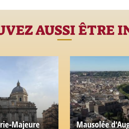
VEZ AUSSI ÊTRE 
arie-Majeure
Mausolée d'Au