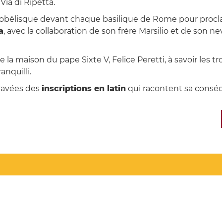
Via di Ripetta.
 obélisque devant chaque basilique de Rome pour proclam
a
, avec la collaboration de son frère Marsilio et de son n
e la maison du pape Sixte V, Felice Peretti, à savoir les 
nquilli.
gravées des
inscriptions en latin
qui racontent sa consécr