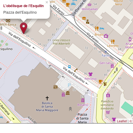
×
L'obélisque de l'Esquilin
Piazza dell'Esquilino
Leaflet
|
© 