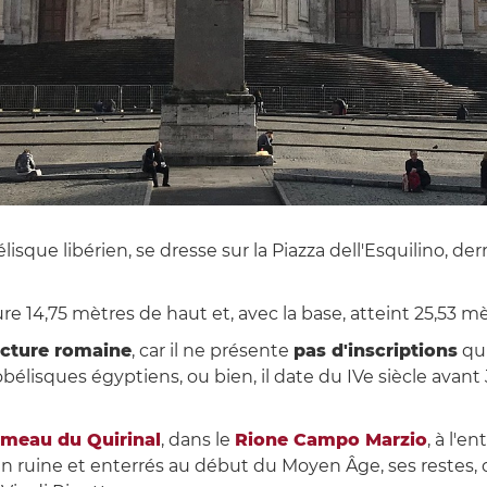
que libérien, se dresse sur la Piazza dell'Esquilino, derr
ure 14,75 mètres de haut et, avec la base, atteint 25,53 mè
acture romaine
, car il ne présente
pas d'inscriptions
qui
 obélisques égyptiens, ou bien, il date du IVe siècle avan
umeau du Quirinal
, dans le
Rione Campo Marzio
, à l'e
 ruine et enterrés au début du Moyen Âge, ses restes, d