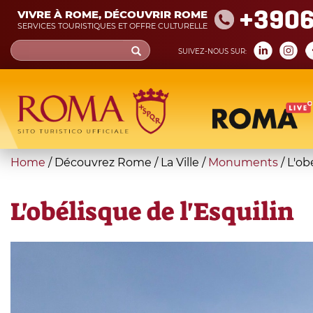
Skip
+390
VIVRE À ROME, DÉCOUVRIR ROME
to
SERVICES TOURISTIQUES ET OFFRE CULTURELLE
main
Search
SUIVEZ-NOUS SUR:
content
form
Recherche
You
Home
/
Découvrez Rome
/
La Ville
/
Monuments
/
L'ob
are
here
L'obélisque de l'Esquilin