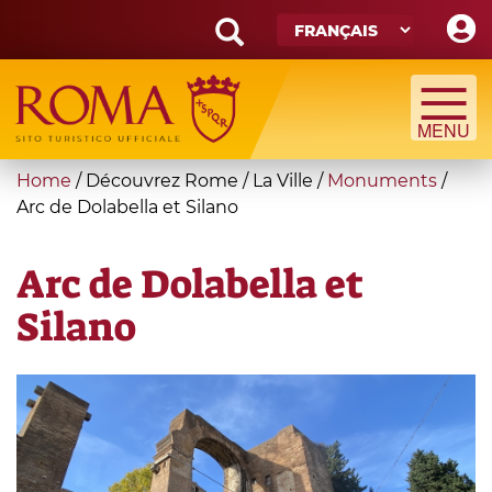
Skip
to
main
Search
content
form
Recherche
You
Home
/
Découvrez Rome
/
La Ville
/
Monuments
/
are
Arc de Dolabella et Silano
here
Arc de Dolabella et
Silano