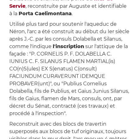
Servie
, reconstruite par Auguste et identifiable
à la
Porta Caelimontana
.
Utilisé plus tard pour soutenir l'aqueduc de
Néron, l'arc a été construit au début du Ier siècle
après J.-C. par les consuls Dolabella et Silanus,
comme l'indique
l'inscription
sur l'attique de la
façade : "P. CORNELIS P. F. DOLABELLA C.
IUNIUS C. F. SILANUS FLAMEN MARTIAL(is)
CO(n)S(ules) EX S(enatus) C(onsult)
FACIUNDUM CURAVERUNT IDEMQUE
PROBAVER(unt)", ou "Publius Cornelius
Dolabella, fils de Publius, et Gaius Junius Silanus,
fils de Gaius, flamen de Mars, consuls, ont, par
décret du Sénat, contracté (ces travaux) et
procédé à l'inspection".
Reconstruit avec des blocs de travertin
superposés aux blocs de tuf originaux, toujours
visibles dans le mur droit, l'arc mesure 4 mètres