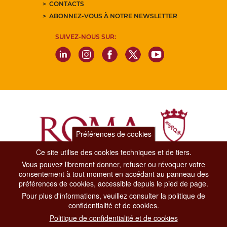
CONTACTS
ABONNEZ-VOUS À NOTRE NEWSLETTER
SUIVEZ-NOUS SUR:
Préférences de cookies
Ce site utilise des cookies techniques et de tiers.
Vous pouvez librement donner, refuser ou révoquer votre
Dipartimento Grandi Eventi, Sport, Turismo e Moda.
consentement à tout moment en accédant au panneau des
Via di San Basilio, 51
préférences de cookies, accessible depuis le pied de page.
00187 Roma
Pour plus d'informations, veuillez consulter la politique de
confidentialité et de cookies.
CONTACT CENTER TEL. 06 06 08
Politique de confidentialité et de cookies
CONTATTA LA REDAZIONE