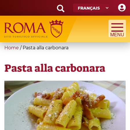
Skip
to
main
Search
content
form
Recherche
You
Home
/
Pasta alla carbonara
are
here
Pasta alla carbonara