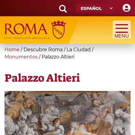
Skip
to
main
Search
content
form
Búsqueda
You
Home
/
Descubre Roma
/
La Ciudad
/
are
Monumentos
/
Palazzo Altieri
here
Palazzo Altieri