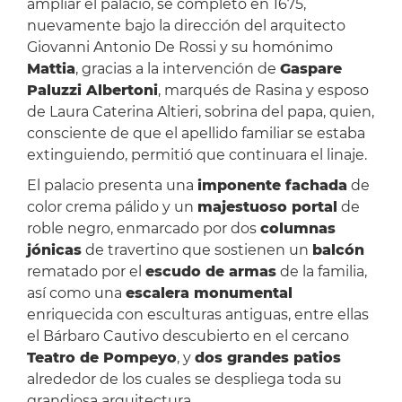
ampliar el palacio, se completó en 1675,
nuevamente bajo la dirección del arquitecto
Giovanni Antonio De Rossi y su homónimo
Mattia
, gracias a la intervención de
Gaspare
Paluzzi Albertoni
, marqués de Rasina y esposo
de Laura Caterina Altieri, sobrina del papa, quien,
consciente de que el apellido familiar se estaba
extinguiendo, permitió que continuara el linaje.
El palacio presenta una
imponente fachada
de
color crema pálido y un
majestuoso portal
de
roble negro, enmarcado por dos
columnas
jónicas
de travertino que sostienen un
balcón
rematado por el
escudo de armas
de la familia,
así como una
escalera monumental
enriquecida con esculturas antiguas, entre ellas
el Bárbaro Cautivo descubierto en el cercano
Teatro de Pompeyo
, y
dos grandes patios
alrededor de los cuales se despliega toda su
grandiosa arquitectura.