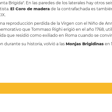
nta Brígida". En las paredes de los laterales hay otros sei
tista.
El Coro de madera
de la contrafachada es también d
IX.
una reproducción perdida de la Virgen con el Niño de Annib
morativo que Tommaso Righi erigió en el año 1768, util
ida que residió como exiliado en Roma cuando se convirti
 durante su historia, volvió a las
Monjas Brigidinas
en 1