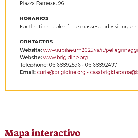
Piazza Farnese, 96
HORARIOS
For the timetable of the masses and visiting con
CONTACTOS
Website:
www.iubilaeum2025.va/it/pellegrinagg
Website:
www.brigidine.org
Telephone:
06 68892596 - 06 68892497
Email:
curia@brigidine.org - casabrigidaroma@br
Mapa interactivo