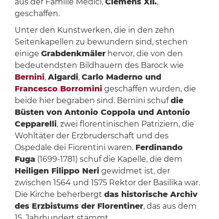
aus der Familie Medici,
Clemens XII.
,
geschaffen.
Unter den Kunstwerken, die in den zehn
Seitenkapellen zu bewundern sind, stechen
einige
Grabdenkmäler
hervor, die von den
bedeutendsten Bildhauern des Barock wie
Bernini
,
Algardi
,
Carlo Maderno und
Francesco Borromini
geschaffen wurden, die
beide hier begraben sind. Bernini schuf
die
Büsten von Antonio Coppola und Antonio
Cepparelli
, zwei florentinischen Patriziern, die
Wohltäter der Erzbruderschaft und des
Ospedale dei Fiorentini waren.
Ferdinando
Fuga
(1699-1781) schuf die Kapelle, die dem
Heiligen Filippo Neri
gewidmet ist, der
zwischen 1564 und 1575 Rektor der Basilika war.
Die Kirche beherbergt
das historische Archiv
des Erzbistums der Florentiner
, das aus dem
15. Jahrhundert stammt.