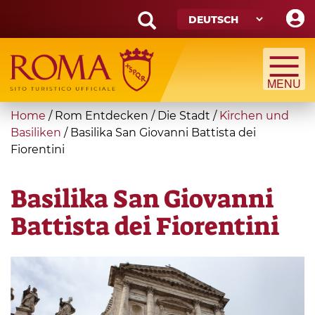
Skip
to
main
Search
content
form
Suche
You
Home
/
Rom Entdecken
/
Die Stadt
/
Kirchen und
are
Basiliken
/
Basilika San Giovanni Battista dei
Fiorentini
here
Basilika San Giovanni
Battista dei Fiorentini