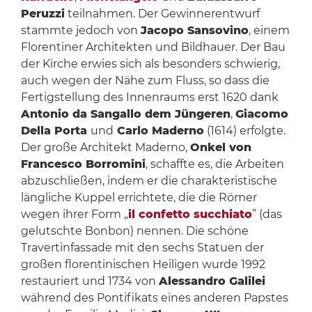
Peruzzi
teilnahmen. Der Gewinnerentwurf
stammte jedoch von
Jacopo Sansovino
, einem
Florentiner Architekten und Bildhauer. Der Bau
der Kirche erwies sich als besonders schwierig,
auch wegen der Nähe zum Fluss, so dass die
Fertigstellung des Innenraums erst 1620 dank
Antonio da Sangallo dem Jüngeren
,
Giacomo
Della Porta
und
Carlo Maderno
(1614) erfolgte.
Der große Architekt Maderno,
Onkel von
Francesco Borromini
, schaffte es, die Arbeiten
abzuschließen, indem er die charakteristische
längliche Kuppel errichtete, die die Römer
wegen ihrer Form „
il confetto succhiato
” (das
gelutschte Bonbon) nennen. Die schöne
Travertinfassade mit den sechs Statuen der
großen florentinischen Heiligen wurde 1992
restauriert und 1734 von
Alessandro Galilei
während des Pontifikats eines anderen Papstes