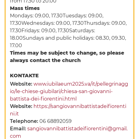
from 17.30 to 20.00
Mass times
Mondays: 09.00, 17.30Tuesdays: 09.00,
17.30Wednesdays: 09.00, 17.30Thursdays: 09.00,
17.30Fridays: 09.00, 17.30Saturdays:
18.00Sundays and public holidays: 08.30, 09.30,
17.00
Times may be subject to change, so please
always contact the church
KONTAKTE
Website:
www.iubilaeum2025.va/it/pellegrinagg
io/le-chiese-giubilari/chiesa-san-giovanni-
battista-dei-fiorentini.html
Website:
https://sangiovannibattistadeifiorenti
ni.it
Telephone:
06 68892059
Email:
sangiovannibattistadeifiorentini@gmail.
com