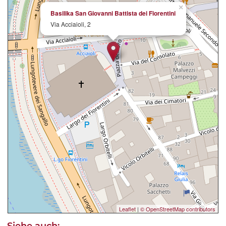
×
Basilika San Giovanni Battista dei Fiorentini
Via Acciaioli, 2
Leaflet
|
© OpenStreetMap contributors