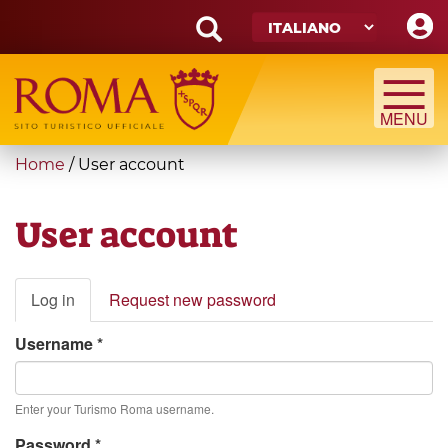
Skip
to
main
Search
content
form
Cerca
You
Home
/
User account
are
here
User account
Primary
Log in
(active
Request new password
tabs
tab)
Username
*
Enter your Turismo Roma username.
Password
*