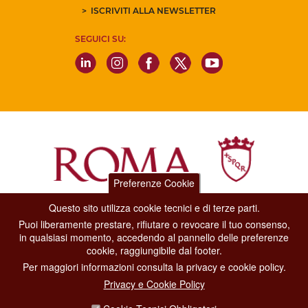
ISCRIVITI ALLA NEWSLETTER
SEGUICI SU:
Preferenze Cookie
Questo sito utilizza cookie tecnici e di terze parti.
Dipartimento Grandi Eventi, Sport, Turismo e Moda.
Puoi liberamente prestare, rifiutare o revocare il tuo consenso,
Via di San Basilio, 51
in qualsiasi momento, accedendo al pannello delle preferenze
00187 Roma
cookie, raggiungibile dal footer.
Per maggiori informazioni consulta la privacy e cookie policy.
CONTACT CENTER TEL. 06 06 08
Privacy e Cookie Policy
CONTATTA LA REDAZIONE