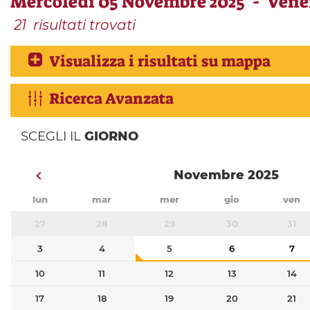
Mercoledì 05 Novembre 2025 - Vene
21
risultati trovati
Visualizza i risultati su mappa
Ricerca Avanzata
SCEGLI IL
GIORNO
Novembre 2025
lun
mar
mer
gio
ven
27
28
29
30
31
3
4
5
6
7
10
11
12
13
14
17
18
19
20
21