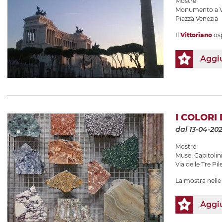
Mostre
Monumento a Vit
Piazza Venezia
Il
Vittoriano
osp
Aggiu
I COLORI
dal 13-04-20
Mostre
Musei Capitolin
Via delle Tre Pile
La mostra nelle 
Aggiu