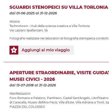
SGUARDI STENOPEICI SU VILLA TORLONIA
dal 01-06-2025
al 31-12-2026
Mostre
Technotown - Hub della scienza creativa a Villa Torlonia
Via Lazzaro Spallanzani, 1/a
Fotografie realizzate nei laboratori di fotografia stenopeica condotti
Aggiungi al mio viaggio
APERTURE STRAORDINARIE, VISITE GUIDA
MUSEI CIVICI - 2026
dal 13-07-2018
al 31-12-2026
Manifestazioni
Foro Romano e Palatino
,
Pantheon
,
Castel Sant'Angelo
,
L'Anfiteatro
di Caracalla
,
Museo dell'Ara Pacis
,
Villa d'Este
,
Villa Adriana a Tivoli
,
Sa
PIAZZA DEL COLOSSEO