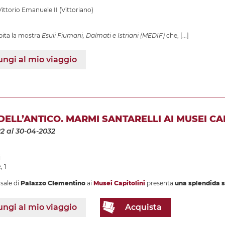
torio Emanuele II (Vittoriano)
ita la mostra
Esuli Fiumani, Dalmati e Istriani (MEDIF)
che,
[...]
ngi al mio viaggio
 DELL’ANTICO. MARMI SANTARELLI AI MUSEI CA
22
al 30-04-2032
i
, 1
sale di
Palazzo Clementino
ai
Musei Capitolini
presenta
una splendida s
ngi al mio viaggio
Acquista