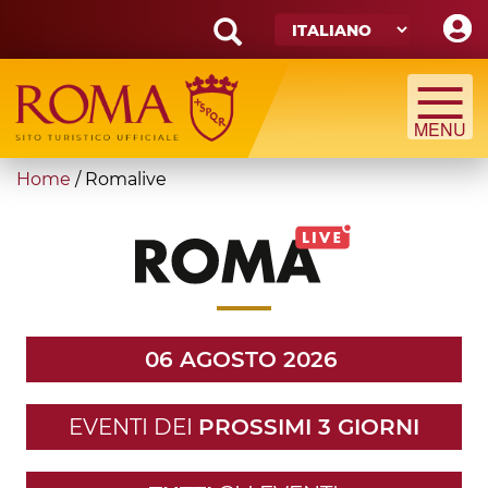
Skip
to
main
Search
content
form
Cerca
You
Home
/
Romalive
are
here
06 AGOSTO 2026
EVENTI DEI
PROSSIMI 3 GIORNI