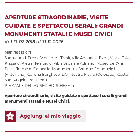
APERTURE STRAORDINARIE, VISITE
GUIDATE E SPETTACOLI SERALI: GRANDI
MONUMENTI STATALI E MUSEI CIVICI
dal 13-07-2018
al 31-12-2026
Manifestazioni
Santuario di Ercole Vincitore - Tivoli
,
Villa Adriana a Tivoli
,
Villa d'Este
,
Piazza di Pietra
,
Tempio di Vibia Sabina e Adriano
,
Museo dell'Ara
Pacis
,
Terme di Caracalla
,
Monumento a Vittorio Emanuele II
(Vittoriano)
,
Galleria Borghese
,
L'Anfiteatro Flavio (Colosseo)
,
Castel
Sant'Angelo
,
Pantheon
PIAZZALE DEL MUSEO BORGHESE, 5
Aperture straordinarie, visite guidate e spettacoli serali: grandi
monumenti statali e Musei Civici
:
Aggiungi al mio viaggio