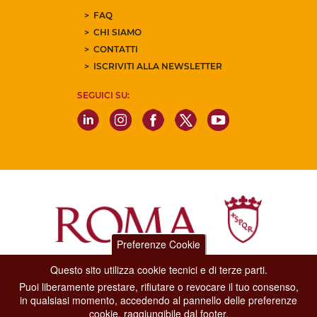
FAQ
CHI SIAMO
CONTATTI
ISCRIVITI ALLA NEWSLETTER
SEGUICI SU:
Preferenze Cookie
Questo sito utilizza cookie tecnici e di terze parti.
Dipartimento Grandi Eventi, Sport, Turismo e Moda.
Puoi liberamente prestare, rifiutare o revocare il tuo consenso,
Via di San Basilio, 51
in qualsiasi momento, accedendo al pannello delle preferenze
00187 Roma
cookie, raggiungibile dal footer.