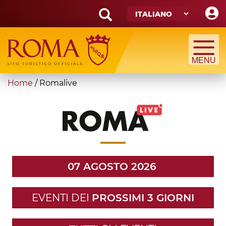
Skip
to
main
Search
content
form
Cerca
You
Home
/
Romalive
are
here
07 AGOSTO 2026
EVENTI DEI
PROSSIMI 3 GIORNI