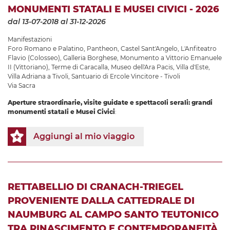
MONUMENTI STATALI E MUSEI CIVICI - 2026
dal 13-07-2018
al 31-12-2026
Manifestazioni
Foro Romano e Palatino
,
Pantheon
,
Castel Sant'Angelo
,
L'Anfiteatro
Flavio (Colosseo)
,
Galleria Borghese
,
Monumento a Vittorio Emanuele
II (Vittoriano)
,
Terme di Caracalla
,
Museo dell'Ara Pacis
,
Villa d'Este
,
Villa Adriana a Tivoli
,
Santuario di Ercole Vincitore - Tivoli
Via Sacra
Aperture straordinarie, visite guidate e spettacoli serali: grandi
monumenti statali e Musei Civici
:
Aggiungi al mio viaggio
RETTABELLIO DI CRANACH-TRIEGEL
PROVENIENTE DALLA CATTEDRALE DI
NAUMBURG AL CAMPO SANTO TEUTONICO
TRA RINASCIMENTO E CONTEMPORANEITÀ