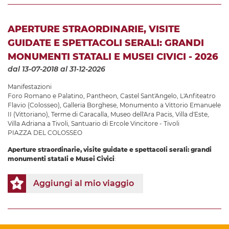
APERTURE STRAORDINARIE, VISITE
GUIDATE E SPETTACOLI SERALI: GRANDI
MONUMENTI STATALI E MUSEI CIVICI - 2026
dal 13-07-2018
al 31-12-2026
Manifestazioni
Foro Romano e Palatino
,
Pantheon
,
Castel Sant'Angelo
,
L'Anfiteatro
Flavio (Colosseo)
,
Galleria Borghese
,
Monumento a Vittorio Emanuele
II (Vittoriano)
,
Terme di Caracalla
,
Museo dell'Ara Pacis
,
Villa d'Este
,
Villa Adriana a Tivoli
,
Santuario di Ercole Vincitore - Tivoli
PIAZZA DEL COLOSSEO
Aperture straordinarie, visite guidate e spettacoli serali: grandi
monumenti statali e Musei Civici
:
Aggiungi al mio viaggio