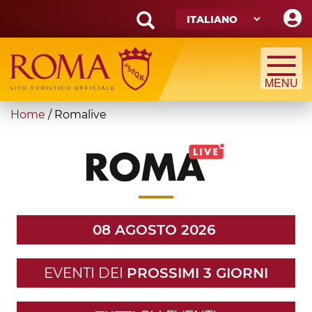
Skip
to
main
Search
content
form
Cerca
You
Home
/
Romalive
are
here
08 AGOSTO 2026
EVENTI DEI
PROSSIMI 3 GIORNI