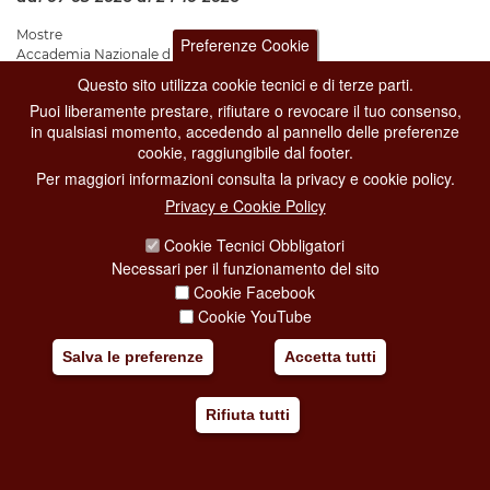
Mostre
Preferenze Cookie
Accademia Nazionale di San Luca
Piazza dell'Accademia di San Luca, 77
Questo sito utilizza cookie tecnici e di terze parti.
Puoi liberamente prestare, rifiutare o revocare il tuo consenso,
La mostra
Alla studiosa Gioventù del Disegno.
in qualsiasi momento, accedendo al pannello delle preferenze
cookie, raggiungibile dal footer.
Aggiungi al mio viaggio
Per maggiori informazioni consulta la privacy e cookie policy.
Privacy e Cookie Policy
Cookie Tecnici Obbligatori
Necessari per il funzionamento del sito
Cookie Facebook
Cookie YouTube
Salva le preferenze
Accetta tutti
Rifiuta tutti