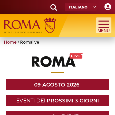
Skip
to
main
Search
content
form
Cerca
You
Home
/
Romalive
are
here
09 AGOSTO 2026
EVENTI DEI
PROSSIMI 3 GIORNI