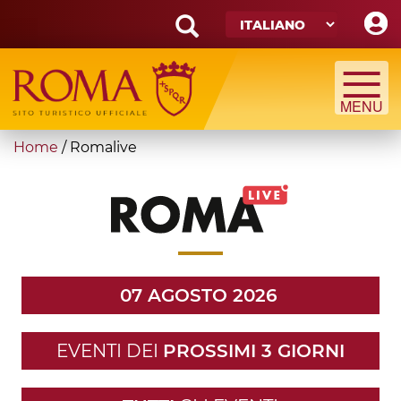
Skip
to
main
Search
content
form
Cerca
You
Home
/
Romalive
are
here
07 AGOSTO 2026
EVENTI DEI
PROSSIMI 3 GIORNI