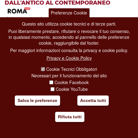
DALL'ANTICO AL CONTEMPORANEO
Preferenze Cookie
dal 13-05-2026
al 01-11-2026
Questo sito utilizza cookie tecnici e di terze parti.
Mostre
Puoi liberamente prestare, rifiutare o revocare il tuo consenso,
Musei Capitolini
in qualsiasi momento, accedendo al pannello delle preferenze
Piazza del Campidoglio, 1
cookie, raggiungibile dal footer.
Per maggiori informazioni consulta la privacy e cookie policy.
La mostra ai
Musei Capitolini
, ideata in concomitanza con l’anno
giubilare e curata da
Massimo Rossi Rub
Privacy e Cookie Policy
[...]
Cookie Tecnici Obbligatori
Necessari per il funzionamento del sito
Aggiungi al mio viaggio
Cookie Facebook
Cookie YouTube
Salva le preferenze
Accetta tutti
Rifiuta tutti