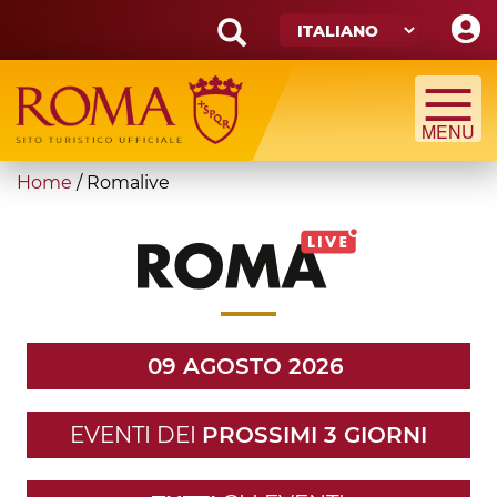
Skip
to
main
Search
content
form
Cerca
You
Home
/
Romalive
are
here
09 AGOSTO 2026
EVENTI DEI
PROSSIMI 3 GIORNI