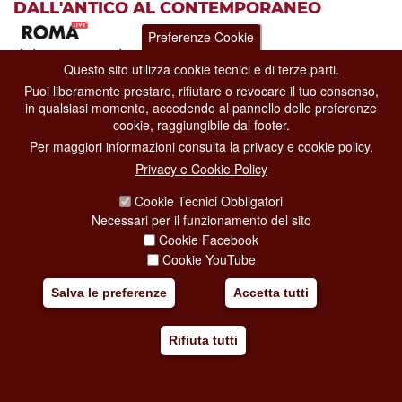
DALL'ANTICO AL CONTEMPORANEO
Preferenze Cookie
dal 13-05-2026
al 01-11-2026
Questo sito utilizza cookie tecnici e di terze parti.
Mostre
Puoi liberamente prestare, rifiutare o revocare il tuo consenso,
Musei Capitolini
in qualsiasi momento, accedendo al pannello delle preferenze
Piazza del Campidoglio, 1
cookie, raggiungibile dal footer.
Per maggiori informazioni consulta la privacy e cookie policy.
La mostra ai
Musei Capitolini
, ideata in concomitanza con l’anno
giubilare e curata da
Massimo Rossi Rub
Privacy e Cookie Policy
[...]
Cookie Tecnici Obbligatori
Necessari per il funzionamento del sito
Aggiungi al mio viaggio
Cookie Facebook
Cookie YouTube
Salva le preferenze
Accetta tutti
Rifiuta tutti