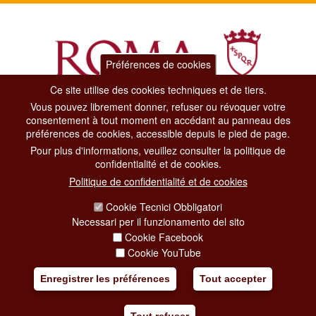
Préférences de cookies
Ce site utilise des cookies techniques et de tiers.
Vous pouvez librement donner, refuser ou révoquer votre
Dipartimento Grandi Eventi, Sport, Turismo e Moda.
consentement à tout moment en accédant au panneau des
Via di San Basilio, 51
préférences de cookies, accessible depuis le pied de page.
00187 Roma
Pour plus d'informations, veuillez consulter la politique de
confidentialité et de cookies.
CONTACT CENTER TEL. 06 06 08
Politique de confidentialité et de cookies
CONTATTA LA REDAZIONE
Cookie Tecnici Obbligatori
Necessari per il funzionamento del sito
Cookie Facebook
PRIVACY
Cookie YouTube
SOCIAL MEDIA POLICY
Enregistrer les préférences
Tout accepter
CREDITS