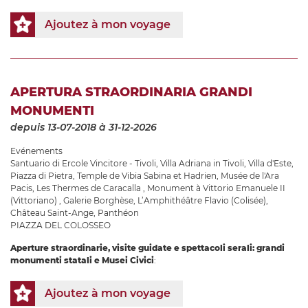
Ajoutez à mon voyage
APERTURA STRAORDINARIA GRANDI
MONUMENTI
depuis 13-07-2018
à 31-12-2026
Evénements
Santuario di Ercole Vincitore - Tivoli
,
Villa Adriana in Tivoli
,
Villa d'Este
,
Piazza di Pietra
,
Temple de Vibia Sabina et Hadrien
,
Musée de l'Ara
Pacis
,
Les Thermes de Caracalla
,
Monument à Vittorio Emanuele II
(Vittoriano)
,
Galerie Borghèse
,
L’Amphithéâtre Flavio (Colisée)
,
Château Saint-Ange
,
Panthéon
PIAZZA DEL COLOSSEO
Aperture straordinarie, visite guidate e spettacoli serali: grandi
monumenti statali e Musei Civici
:
Ajoutez à mon voyage