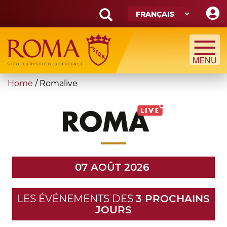
Skip
to
main
Search
content
form
Recherche
You
Home
/
Romalive
are
here
07 AOÛT 2026
LES ÉVÉNEMENTS DES
3 PROCHAINS
JOURS