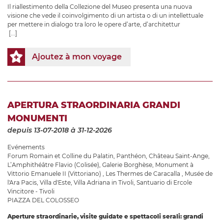
Il riallestimento della Collezione del Museo presenta una nuova
visione che vede il coinvolgimento di un artista o di un intellettuale
per mettere in dialogo tra loro le opere d’arte, d’architettur
[...]
Ajoutez à mon voyage
APERTURA STRAORDINARIA GRANDI
MONUMENTI
depuis 13-07-2018
à 31-12-2026
Evénements
Forum Romain et Colline du Palatin
,
Panthéon
,
Château Saint-Ange
,
L’Amphithéâtre Flavio (Colisée)
,
Galerie Borghèse
,
Monument à
Vittorio Emanuele II (Vittoriano)
,
Les Thermes de Caracalla
,
Musée de
l'Ara Pacis
,
Villa d'Este
,
Villa Adriana in Tivoli
,
Santuario di Ercole
Vincitore - Tivoli
PIAZZA DEL COLOSSEO
Aperture straordinarie, visite guidate e spettacoli serali: grandi