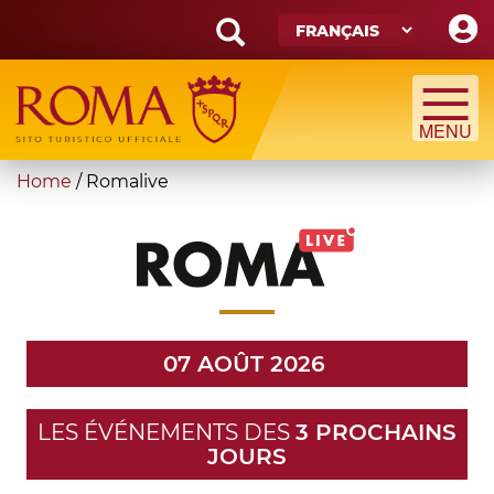
Skip
to
main
Search
content
form
Recherche
You
Home
/
Romalive
are
here
07 AOÛT 2026
LES ÉVÉNEMENTS DES
3 PROCHAINS
JOURS