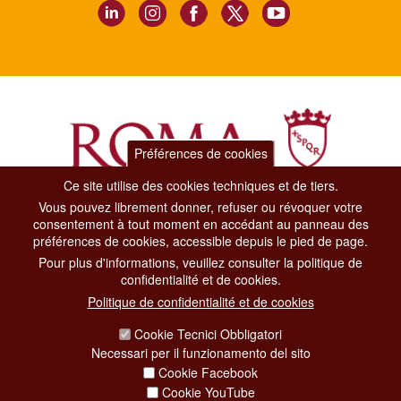
Préférences de cookies
Ce site utilise des cookies techniques et de tiers.
Vous pouvez librement donner, refuser ou révoquer votre
Dipartimento Grandi Eventi, Sport, Turismo e Moda.
consentement à tout moment en accédant au panneau des
Via di San Basilio, 51
préférences de cookies, accessible depuis le pied de page.
00187 Roma
Pour plus d'informations, veuillez consulter la politique de
confidentialité et de cookies.
CONTACT CENTER TEL. 06 06 08
Politique de confidentialité et de cookies
CONTATTA LA REDAZIONE
Cookie Tecnici Obbligatori
Necessari per il funzionamento del sito
Cookie Facebook
PRIVACY
Cookie YouTube