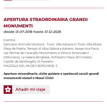
APERTURA STRAORDINARIA GRANDI
MONUMENTI
desde 13-07-2018
hasta 31-12-2026
Eventos
Santuario di Ercole Vincitore - Tivoli
,
Villa Adriana in Tivoli
,
Villa d'Este
,
Plaza de Piedra
,
Tempio di Vibia Sabina e Adriano
,
Museo Ara Pacis
,
Las Termas de Caracalla
,
Monumento a Vittorio Emanuele II
(Vittoriano)
,
La Galería Borghese
,
Anfiteatro Flavio (El Coliseo)
,
Castillo de Sant'Angelo
,
El Panteón
PIAZZALE DEL MUSEO BORGHESE, 5
Aperture straordinarie, visite guidate e spettacoli serali: grandi
monumenti statali e Musei Civici
:
Añadir mi viaje