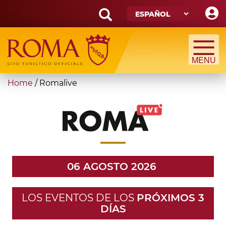
Skip
to
main
Search
content
form
Búsqueda
You
Home
/
Romalive
are
here
06 AGOSTO 2026
LOS EVENTOS DE LOS
PRÓXIMOS 3
DÍAS