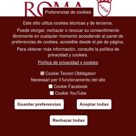
Preferencias de cookies
Este sitio utiliza cookies técnicas y de terceros.
Puede otorgar, rechazar o revocar su consentimiento
Dipartimento Grandi Eventi, Sport, Turismo e Moda.
libremente en cualquier momento accediendo al panel de
Via di San Basilio, 51
preferencias de cookies, accesible desde el pie de página.
00187 Roma
Para obtener más información, consulte la política de
privacidad y cookies.
CONTACT CENTER TEL. 06 06 08
Política de privacidad y cookies
CONTATTA LA REDAZIONE
Cookie Tecnici Obbligatori
Necessari per il funzionamento del sito
Cookie Facebook
PRIVACY
Cookie YouTube
SOCIAL MEDIA POLICY
Guardar preferencias
Aceptar todas
CREDITS
Rechazar todas
COPYRIGHT
ESCLUSIONE DI RESPONSABILITÀ