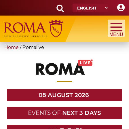
Skip
to
main
Search
content
form
Search
You
Home
/
Romalive
are
here
08 AUGUST 2026
EVENTS OF
NEXT 3 DAYS