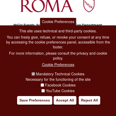
Cookie Preferences
Major Events, Sport, Tourism and Fashion Department.
Via di San Basilio, 51
This site uses technical and third-party cookies.
00187 Roma
You can freely give, refuse, or revoke your consent at any time
by accessing the cookie preferences panel, accessible from the
footer.
CONTACT CENTER TEL. 06 06 08
For more information, please consult the privacy and cookie
CONTATTA LA REDAZIONE
policy.
Cookie Preferences
Mandatory Technical Cookies
PRIVACY
Necessary for the functioning of the site
SOCIAL MEDIA POLICY
Facebook Cookies
YouTube Cookies
CREDITS
Save Preferences
Accept All
Reject All
COPYRIGHT
ESCLUSIONE DI RESPONSABILITÀ