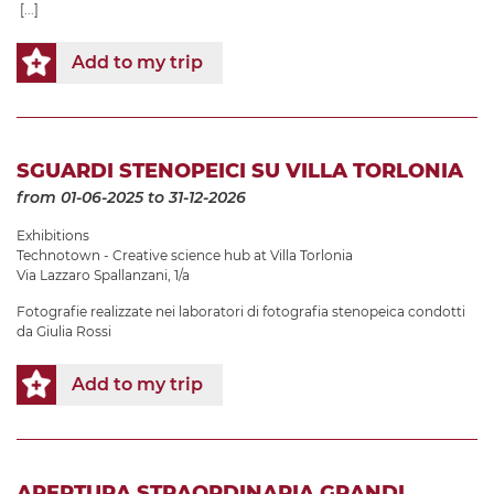
[...]
Add to my trip
SGUARDI STENOPEICI SU VILLA TORLONIA
from 01-06-2025
to 31-12-2026
Exhibitions
Technotown - Creative science hub at Villa Torlonia
Via Lazzaro Spallanzani, 1/a
Fotografie realizzate nei laboratori di fotografia stenopeica condotti
da Giulia Rossi
Add to my trip
APERTURA STRAORDINARIA GRANDI