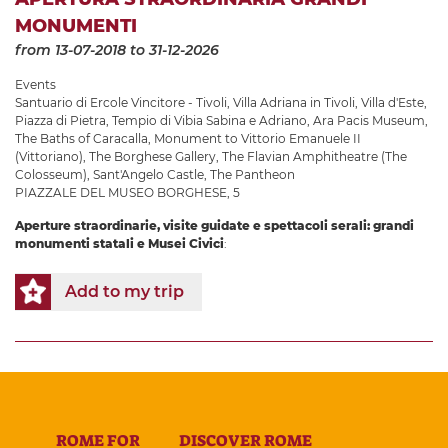
MONUMENTI
from 13-07-2018
to 31-12-2026
Events
Santuario di Ercole Vincitore - Tivoli
,
Villa Adriana in Tivoli
,
Villa d'Este
,
Piazza di Pietra
,
Tempio di Vibia Sabina e Adriano
,
Ara Pacis Museum
,
The Baths of Caracalla
,
Monument to Vittorio Emanuele II
(Vittoriano)
,
The Borghese Gallery
,
The Flavian Amphitheatre (The
Colosseum)
,
Sant'Angelo Castle
,
The Pantheon
PIAZZALE DEL MUSEO BORGHESE, 5
Aperture straordinarie, visite guidate e spettacoli serali: grandi
monumenti statali e Musei Civici
:
Add to my trip
ROME FOR
DISCOVER ROME