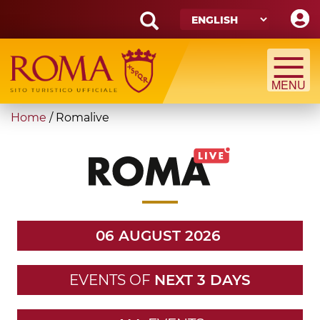
Skip
to
main
Search
content
form
Search
You
Home
/
Romalive
are
here
06 AUGUST 2026
EVENTS OF
NEXT 3 DAYS