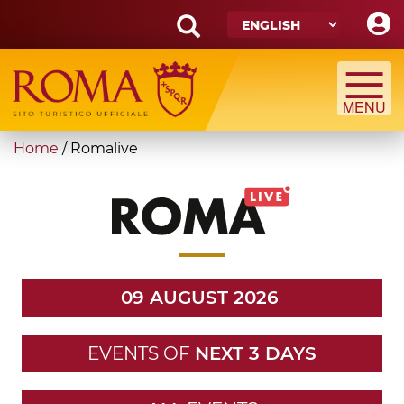
Skip
to
main
Search
content
form
Search
You
Home
/
Romalive
are
here
09 AUGUST 2026
EVENTS OF
NEXT 3 DAYS