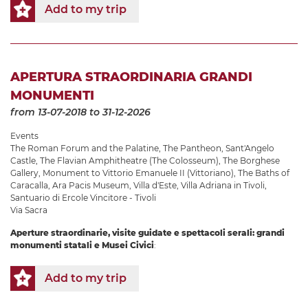
Add to my trip
APERTURA STRAORDINARIA GRANDI
MONUMENTI
from 13-07-2018
to 31-12-2026
Events
The Roman Forum and the Palatine
,
The Pantheon
,
Sant'Angelo
Castle
,
The Flavian Amphitheatre (The Colosseum)
,
The Borghese
Gallery
,
Monument to Vittorio Emanuele II (Vittoriano)
,
The Baths of
Caracalla
,
Ara Pacis Museum
,
Villa d'Este
,
Villa Adriana in Tivoli
,
Santuario di Ercole Vincitore - Tivoli
Via Sacra
Aperture straordinarie, visite guidate e spettacoli serali: grandi
monumenti statali e Musei Civici
:
Add to my trip