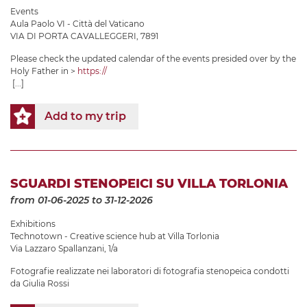
Events
Aula Paolo VI - Città del Vaticano
VIA DI PORTA CAVALLEGGERI, 7891
Please check the updated calendar of the events presided over by the
Holy Father in >
https://
[...]
Add to my trip
SGUARDI STENOPEICI SU VILLA TORLONIA
from 01-06-2025
to 31-12-2026
Exhibitions
Technotown - Creative science hub at Villa Torlonia
Via Lazzaro Spallanzani, 1/a
Fotografie realizzate nei laboratori di fotografia stenopeica condotti
da Giulia Rossi