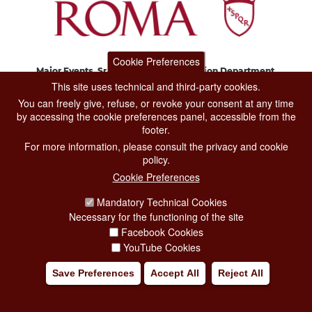
Cookie Preferences
Major Events, Sport, Tourism and Fashion Department.
Via di San Basilio, 51
This site uses technical and third-party cookies.
00187 Roma
You can freely give, refuse, or revoke your consent at any time
by accessing the cookie preferences panel, accessible from the
footer.
CONTACT CENTER TEL. 06 06 08
For more information, please consult the privacy and cookie
CONTATTA LA REDAZIONE
policy.
Cookie Preferences
Mandatory Technical Cookies
PRIVACY
Necessary for the functioning of the site
SOCIAL MEDIA POLICY
Facebook Cookies
YouTube Cookies
CREDITS
Save Preferences
Accept All
Reject All
COPYRIGHT
ESCLUSIONE DI RESPONSABILITÀ