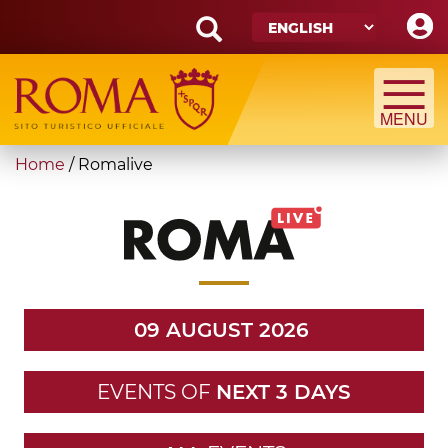
Skip
to
main
Search
content
form
Search
You
Home
/
Romalive
are
here
09 AUGUST 2026
EVENTS OF
NEXT 3 DAYS