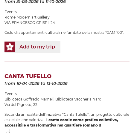
from 31-03-2026
to 11-10-2026
Events
Rome Modern art Gallery
VIA FRANCESCO CRISPI, 24
Ciclo di appuntamenti culturali nell'ambito della mostra "GAM 100".
Add to my trip
CANTA TUFELLO
from 10-04-2026
to 13-10-2026
Events
Biblioteca Goffredo Mameli
,
Biblioteca Vaccheria Nardi
Via del Pigneto, 22
Seconda annualità dell’iniziativa “Canta Tufello”, un progetto culturale
e sociale, che valorizza i
l canto corale come pratica collettiva,
accessibile e trasformativa nel quartiere romano d
[...]