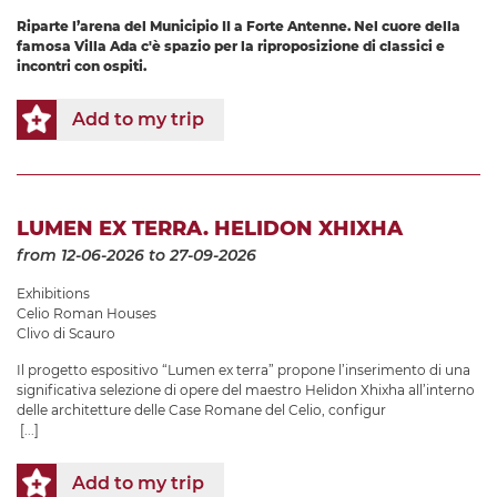
Riparte l’arena del Municipio II a Forte Antenne. Nel cuore della
famosa Villa Ada c'è spazio per la riproposizione di classici e
incontri con ospiti.
Add to my trip
LUMEN EX TERRA. HELIDON XHIXHA
from 12-06-2026
to 27-09-2026
Exhibitions
Celio Roman Houses
Clivo di Scauro
Il progetto espositivo “Lumen ex terra” propone l’inserimento di una
significativa selezione di opere del maestro Helidon Xhixha all’interno
delle architetture delle Case Romane del Celio, configur
[...]
Add to my trip