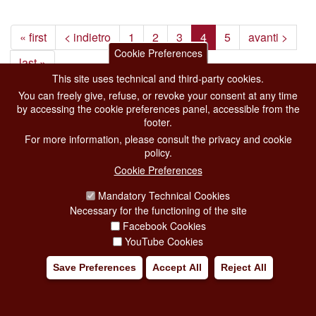
« first
< indietro
1
2
3
4
5
avanti >
Cookie Preferences
last »
This site uses technical and third-party cookies.
You can freely give, refuse, or revoke your consent at any time
by accessing the cookie preferences panel, accessible from the
footer.
For more information, please consult the privacy and cookie
ROME FOR
DISCOVER ROME
policy.
BUSINESS
ROME IN A NUTSHELL
Cookie Preferences
SPORT
THE CITY
Mandatory Technical Cookies
STUDYING
DISTRICTS
Necessary for the functioning of the site
LEISURE
BOTTEGHE E NEGOZI STORICI
Facebook Cookies
WEDDING
FASCINATING FACTS
YouTube Cookies
NIGHT LIFE
SHOPPING
Save Preferences
Accept All
Reject All
YOUR TRIP
EVENTS