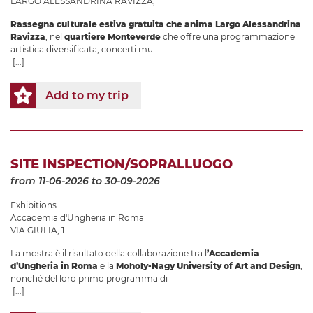
LARGO ALESSANDRINA RAVIZZA, 1
Rassegna culturale estiva gratuita che anima Largo Alessandrina
Ravizza
, nel
quartiere Monteverde
che offre una programmazione
artistica diversificata, concerti mu
[...]
Add to my trip
SITE INSPECTION/SOPRALLUOGO
from 11-06-2026
to 30-09-2026
Exhibitions
Accademia d'Ungheria in Roma
VIA GIULIA, 1
La mostra è il risultato della collaborazione tra l
’Accademia
d’Ungheria in Roma
e la
Moholy-Nagy University of Art and Design
,
nonché del loro primo programma di
[...]