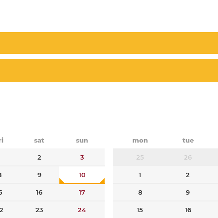
ri
sat
sun
mon
tue
1
2
3
25
26
8
9
10
1
2
5
16
17
8
9
2
23
24
15
16