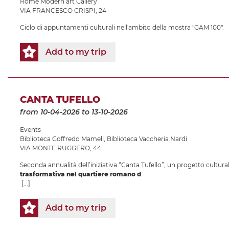
Rome Modern art Gallery
VIA FRANCESCO CRISPI, 24
Ciclo di appuntamenti culturali nell'ambito della mostra "GAM 100".
Add to my trip
CANTA TUFELLO
from 10-04-2026
to 13-10-2026
Events
Biblioteca Goffredo Mameli
,
Biblioteca Vaccheria Nardi
VIA MONTE RUGGERO, 44
Seconda annualità dell’iniziativa “Canta Tufello”, un progetto culturale
trasformativa nel quartiere romano d
[...]
Add to my trip