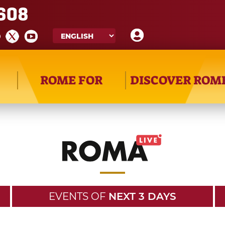
608
ROME FOR
DISCOVER ROM
EVENTS OF
NEXT 3 DAYS