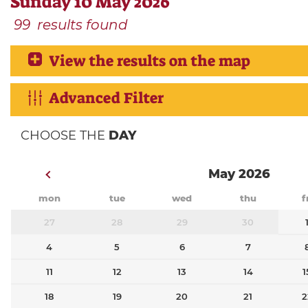
Sunday 10 May 2026
99
results found
View the results on the map
Advanced Filter
CHOOSE THE
DAY
May 2026
mon
tue
wed
thu
f
27
28
29
30
4
5
6
7
11
12
13
14
1
18
19
20
21
2