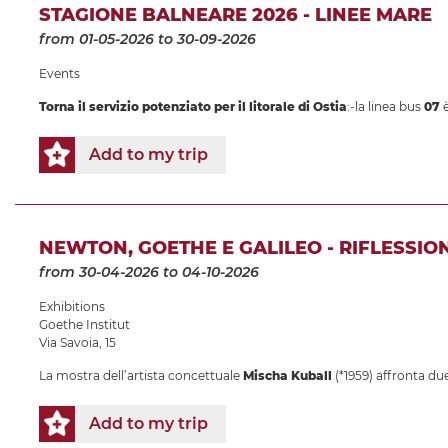
STAGIONE BALNEARE 2026 - LINEE MARE
from 01-05-2026
to 30-09-2026
Events
Torna il servizio potenziato per il litorale di Ostia
:-la linea bus
07
è
Add to my trip
NEWTON, GOETHE E GALILEO - RIFLESSIO
from 30-04-2026
to 04-10-2026
Exhibitions
Goethe Institut
Via Savoia, 15
La mostra dell’artista concettuale
Mischa Kuball
(*1959) affronta due 
Add to my trip