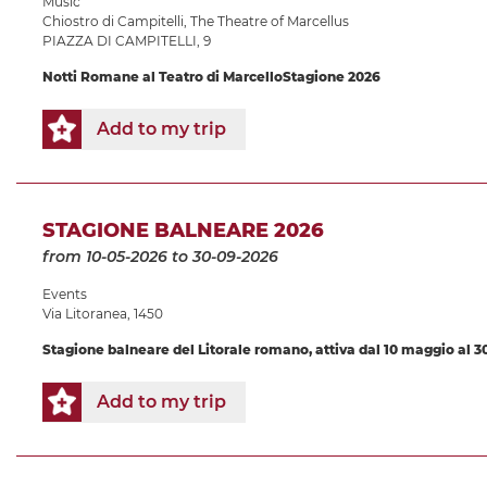
Music
Chiostro di Campitelli
,
The Theatre of Marcellus
PIAZZA DI CAMPITELLI, 9
Notti Romane al Teatro di Marcello
Stagione 2026
Add to my trip
STAGIONE BALNEARE 2026
from 10-05-2026
to 30-09-2026
Events
Via Litoranea, 1450
Stagione balneare
del Litorale romano, attiva dal
10 maggio al 3
Add to my trip