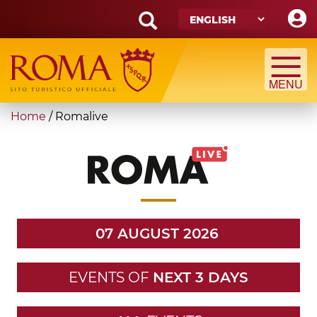
Skip
to
main
Search
content
form
Search
You
Home
/
Romalive
are
here
07 AUGUST 2026
EVENTS OF
NEXT 3 DAYS