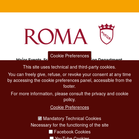
Cookie Preferences
Major Events, Sport, Tourism and Fashion Department.
Via di San Basilio, 51
This site uses technical and third-party cookies.
00187 Roma
You can freely give, refuse, or revoke your consent at any time
by accessing the cookie preferences panel, accessible from the
footer.
CONTACT CENTER TEL. 06 06 08
For more information, please consult the privacy and cookie
CONTATTA LA REDAZIONE
policy.
Cookie Preferences
Mandatory Technical Cookies
PRIVACY
Necessary for the functioning of the site
SOCIAL MEDIA POLICY
Facebook Cookies
YouTube Cookies