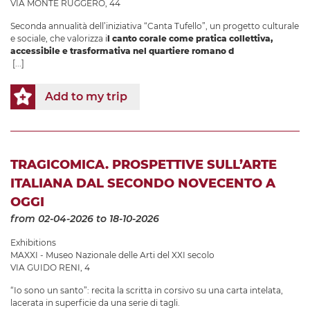
VIA MONTE RUGGERO, 44
Seconda annualità dell’iniziativa “Canta Tufello”, un progetto culturale
e sociale, che valorizza i
l canto corale come pratica collettiva,
accessibile e trasformativa nel quartiere romano d
[...]
Add to my trip
TRAGICOMICA. PROSPETTIVE SULL’ARTE
ITALIANA DAL SECONDO NOVECENTO A
OGGI
from 02-04-2026
to 18-10-2026
Exhibitions
MAXXI - Museo Nazionale delle Arti del XXI secolo
VIA GUIDO RENI, 4
“Io sono un santo”: recita la scritta in corsivo su una carta intelata,
lacerata in superficie da una serie di tagli.