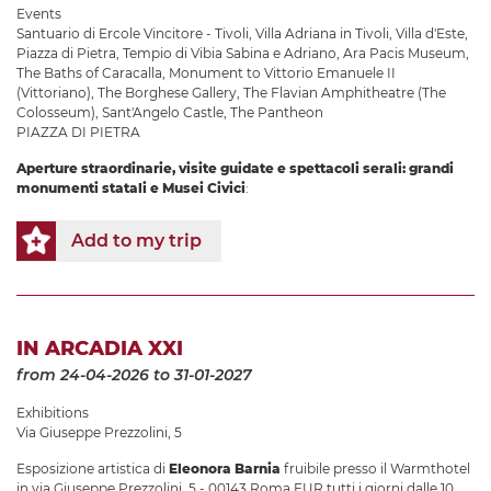
Events
Santuario di Ercole Vincitore - Tivoli
,
Villa Adriana in Tivoli
,
Villa d'Este
,
Piazza di Pietra
,
Tempio di Vibia Sabina e Adriano
,
Ara Pacis Museum
,
The Baths of Caracalla
,
Monument to Vittorio Emanuele II
(Vittoriano)
,
The Borghese Gallery
,
The Flavian Amphitheatre (The
Colosseum)
,
Sant'Angelo Castle
,
The Pantheon
PIAZZA DI PIETRA
Aperture straordinarie, visite guidate e spettacoli serali: grandi
monumenti statali e Musei Civici
:
Add to my trip
IN ARCADIA XXI
from 24-04-2026
to 31-01-2027
Exhibitions
Via Giuseppe Prezzolini, 5
Esposizione artistica di
Eleonora Barnia
fruibile presso il Warmthotel
in via Giuseppe Prezzolini, 5 - 00143 Roma EUR tutti i giorni dalle 10