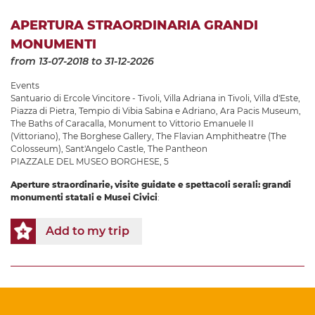
APERTURA STRAORDINARIA GRANDI
MONUMENTI
from 13-07-2018
to 31-12-2026
Events
Santuario di Ercole Vincitore - Tivoli
,
Villa Adriana in Tivoli
,
Villa d'Este
,
Piazza di Pietra
,
Tempio di Vibia Sabina e Adriano
,
Ara Pacis Museum
,
The Baths of Caracalla
,
Monument to Vittorio Emanuele II
(Vittoriano)
,
The Borghese Gallery
,
The Flavian Amphitheatre (The
Colosseum)
,
Sant'Angelo Castle
,
The Pantheon
PIAZZALE DEL MUSEO BORGHESE, 5
Aperture straordinarie, visite guidate e spettacoli serali: grandi
monumenti statali e Musei Civici
:
Add to my trip