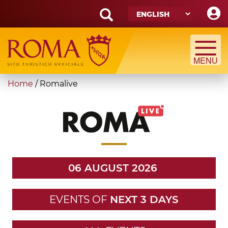
Skip
to
main
Search
content
form
Search
You
Home
/
Romalive
are
here
06 AUGUST 2026
EVENTS OF
NEXT 3 DAYS