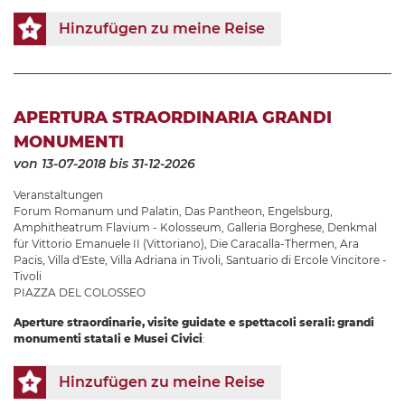
Hinzufügen zu meine Reise
APERTURA STRAORDINARIA GRANDI
MONUMENTI
von 13-07-2018
bis 31-12-2026
Veranstaltungen
Forum Romanum und Palatin
,
Das Pantheon
,
Engelsburg
,
Amphitheatrum Flavium - Kolosseum
,
Galleria Borghese
,
Denkmal
für Vittorio Emanuele II (Vittoriano)
,
Die Caracalla-Thermen
,
Ara
Pacis
,
Villa d'Este
,
Villa Adriana in Tivoli
,
Santuario di Ercole Vincitore -
Tivoli
PIAZZA DEL COLOSSEO
Aperture straordinarie, visite guidate e spettacoli serali: grandi
monumenti statali e Musei Civici
:
Hinzufügen zu meine Reise