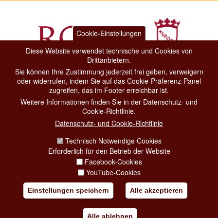
Cookie-Einstellungen
Diese Website verwendet technische und Cookies von
Drittanbietern.
Sie können Ihre Zustimmung jederzeit frei geben, verweigern
Dipartimento Grandi Eventi, Sport, Turismo e Moda.
oder widerrufen, indem Sie auf das Cookie-Präferenz-Panel
Via di San Basilio, 51
zugreifen, das im Footer erreichbar ist.
00187 Roma
Weitere Informationen finden Sie in der Datenschutz- und
Cookie-Richtlinie.
CONTACT CENTER TEL. 06 06 08
Datenschutz- und Cookie-Richtlinie
CONTATTA LA REDAZIONE
Technisch Notwendige Cookies
Erforderlich für den Betrieb der Website
Facebook-Cookies
PRIVACY
YouTube-Cookies
SOCIAL MEDIA POLICY
Einstellungen speichern
Alle akzeptieren
CREDITS
Alle ablehnen