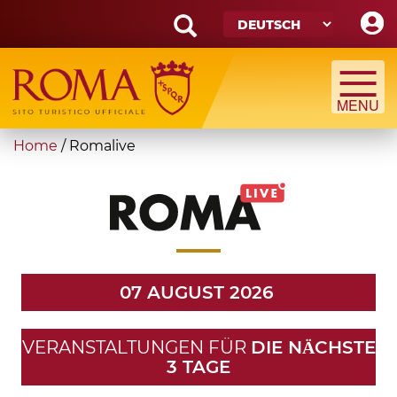
Skip
to
main
Search
content
form
Suche
You
Home
/
Romalive
are
here
07 AUGUST 2026
VERANSTALTUNGEN FÜR
DIE NӒCHSTE
3 TAGE