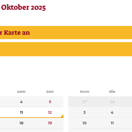
 Oktober 2025
r Karte an
sam
son
mon
die
4
5
27
28
11
12
3
4
18
19
10
11