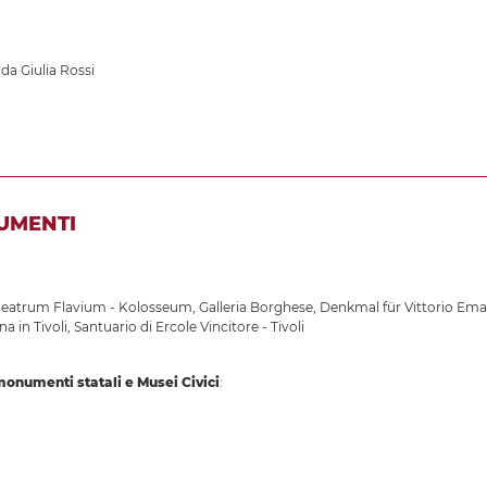
 da Giulia Rossi
UMENTI
eatrum Flavium - Kolosseum
,
Galleria Borghese
,
Denkmal für Vittorio Ema
na in Tivoli
,
Santuario di Ercole Vincitore - Tivoli
 monumenti statali e Musei Civici
: