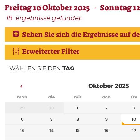
Freitag 10 Oktober 2025 - Sonntag 12
18
ergebnisse gefunden
Sehen Sie sich die Ergebnisse auf de
Erweiterter Filter
WÄHLEN SIE DEN
TAG
Oktober 2025
mon
die
mit
don
fre
29
30
1
2
3
6
7
8
9
10
13
14
15
16
17