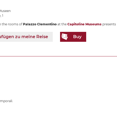
 Museen
, 1
in the rooms of
Palazzo Clementino
at the
Capitoline Museums
presents
[
ufügen zu meine Reise
Buy
emporali.