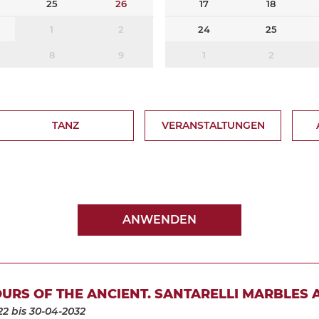
25
26
17
18
1
2
24
25
8
9
1
2
TANZ
VERANSTALTUNGEN
ANWENDEN
URS OF THE ANCIENT. SANTARELLI MARBLES 
22
bis 30-04-2032