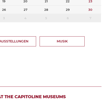
19
20
21
22
23
26
27
28
29
30
3
4
5
6
7
AUSSTELLUNGEN
MUSIK
AT THE CAPITOLINE MUSEUMS