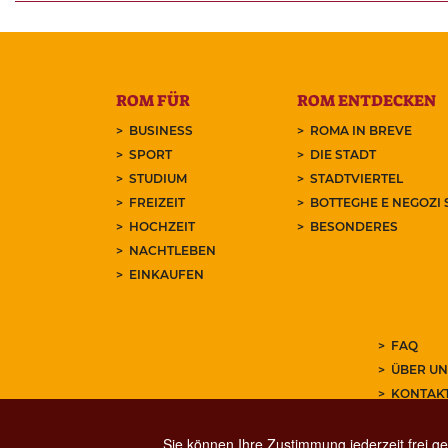
ROM FÜR
ROM ENTDECKEN
BUSINESS
ROMA IN BREVE
SPORT
DIE STADT
STUDIUM
STADTVIERTEL
FREIZEIT
BOTTEGHE E NEGOZI 
HOCHZEIT
BESONDERES
NACHTLEBEN
EINKAUFEN
FAQ
ÜBER UN
KONTAK
ABONNIE
Sie können Ihre Zustimmung jederzeit frei ge