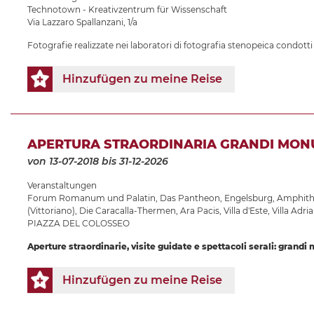
Technotown - Kreativzentrum für Wissenschaft
Via Lazzaro Spallanzani, 1/a
Fotografie realizzate nei laboratori di fotografia stenopeica condotti
Hinzufügen zu meine Reise
APERTURA STRAORDINARIA GRANDI MON
von 13-07-2018
bis 31-12-2026
Veranstaltungen
Forum Romanum und Palatin
,
Das Pantheon
,
Engelsburg
,
Amphith
(Vittoriano)
,
Die Caracalla-Thermen
,
Ara Pacis
,
Villa d'Este
,
Villa Adria
PIAZZA DEL COLOSSEO
Aperture straordinarie, visite guidate e spettacoli serali: grandi
Hinzufügen zu meine Reise