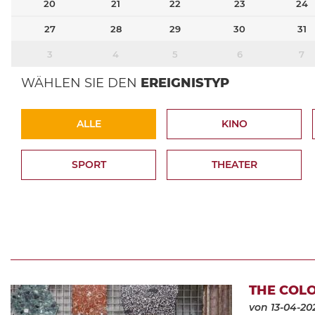
20
21
22
23
24
27
28
29
30
31
3
4
5
6
7
WÄHLEN SIE DEN
EREIGNISTYP
ALLE
KINO
SPORT
THEATER
THE COLO
von 13-04-20