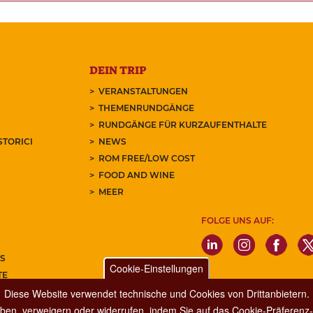
DEIN TRIP
VERANSTALTUNGEN
THEMENRUNDGÄNGE
RUNDGÄNGE FÜR KURZAUFENTHALTE
STORICI
NEWS
ROM FREE/LOW COST
FOOD AND WINE
MEER
FOLGE UNS AUF:
S
Cookie-Einstellungen
TE
REN SIE UNSEREN NEWSLETTER
Diese Website verwendet technische und Cookies von Drittanbietern.
ben, verweigern oder widerrufen, indem Sie auf das Cookie-Präferenz-P