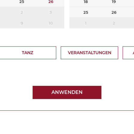
25
26
18
19
2
3
25
26
9
10
1
2
TANZ
VERANSTALTUNGEN
ANWENDEN