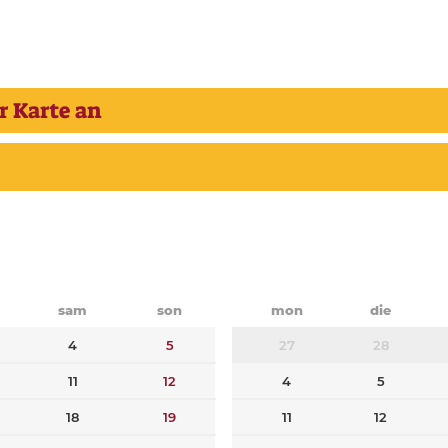
r Karte an
sam
son
mon
die
4
5
27
28
11
12
4
5
18
19
11
12