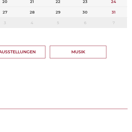
20
21
22
23
24
27
28
29
30
31
3
4
5
6
7
AUSSTELLUNGEN
MUSIK