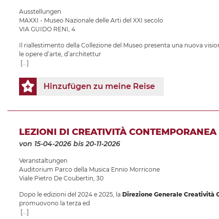
Ausstellungen
MAXXI - Museo Nazionale delle Arti del XXI secolo
VIA GUIDO RENI, 4
Il riallestimento della Collezione del Museo presenta una nuova vision
le opere d’arte, d’architettur
[...]
Hinzufügen zu meine Reise
LEZIONI DI CREATIVITÀ CONTEMPORANEA
von 15-04-2026
bis 20-11-2026
Veranstaltungen
Auditorium Parco della Musica Ennio Morricone
Viale Pietro De Coubertin, 30
Dopo le edizioni del 2024 e 2025, la
Direzione Generale Creatività 
promuovono la terza ed
[...]