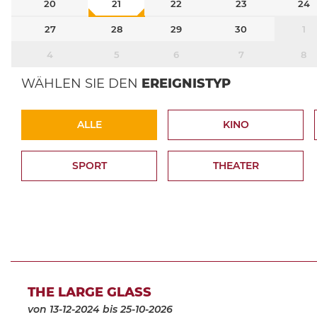
20
21
22
23
24
27
28
29
30
1
4
5
6
7
8
WÄHLEN SIE DEN
EREIGNISTYP
ALLE
KINO
SPORT
THEATER
THE LARGE GLASS
von 13-12-2024
bis 25-10-2026