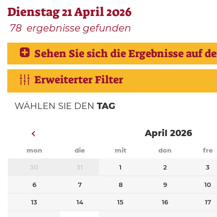
Dienstag 21 April 2026
78
ergebnisse gefunden
Sehen Sie sich die Ergebnisse auf de
Erweiterter Filter
WÄHLEN SIE DEN
TAG
April 2026
mon
die
mit
don
fre
30
31
1
2
3
6
7
8
9
10
13
14
15
16
17