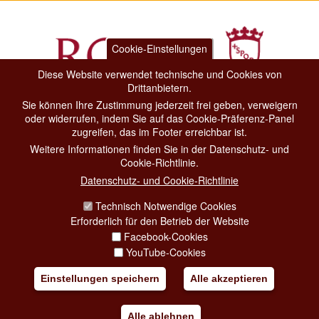
Cookie-Einstellungen
Diese Website verwendet technische und Cookies von
Drittanbietern.
Sie können Ihre Zustimmung jederzeit frei geben, verweigern
Dipartimento Grandi Eventi, Sport, Turismo e Moda.
oder widerrufen, indem Sie auf das Cookie-Präferenz-Panel
Via di San Basilio, 51
zugreifen, das im Footer erreichbar ist.
00187 Roma
Weitere Informationen finden Sie in der Datenschutz- und
Cookie-Richtlinie.
CONTACT CENTER TEL. 06 06 08
Datenschutz- und Cookie-Richtlinie
CONTATTA LA REDAZIONE
Technisch Notwendige Cookies
Erforderlich für den Betrieb der Website
Facebook-Cookies
PRIVACY
YouTube-Cookies
SOCIAL MEDIA POLICY
Einstellungen speichern
Alle akzeptieren
CREDITS
Alle ablehnen