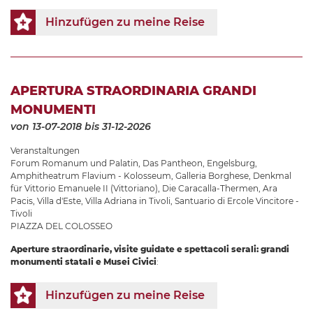
Hinzufügen zu meine Reise
APERTURA STRAORDINARIA GRANDI
MONUMENTI
von 13-07-2018
bis 31-12-2026
Veranstaltungen
Forum Romanum und Palatin
,
Das Pantheon
,
Engelsburg
,
Amphitheatrum Flavium - Kolosseum
,
Galleria Borghese
,
Denkmal
für Vittorio Emanuele II (Vittoriano)
,
Die Caracalla-Thermen
,
Ara
Pacis
,
Villa d'Este
,
Villa Adriana in Tivoli
,
Santuario di Ercole Vincitore -
Tivoli
PIAZZA DEL COLOSSEO
Aperture straordinarie, visite guidate e spettacoli serali: grandi
monumenti statali e Musei Civici
:
Hinzufügen zu meine Reise