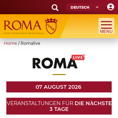
Skip
to
main
Search
content
form
Suche
You
Home
/
Romalive
are
here
07 AUGUST 2026
VERANSTALTUNGEN FÜR
DIE NӒCHSTE
3 TAGE