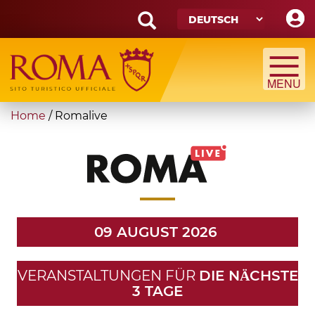
Skip
to
main
Search
content
form
Suche
You
Home
/
Romalive
are
here
09 AUGUST 2026
VERANSTALTUNGEN FÜR
DIE NӒCHSTE
3 TAGE