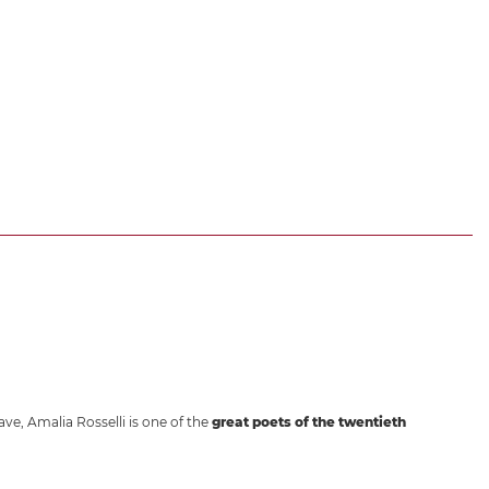
ave, Amalia Rosselli is one of the
great poets of the twentieth