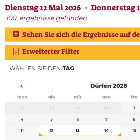
Dienstag 12 Mai 2026 - Donnerstag 
100
ergebnisse gefunden
Sehen Sie sich die Ergebnisse auf de
Erweiterter Filter
WÄHLEN SIE DEN
TAG
Dürfen 2026
mon
die
mit
don
fre
27
28
29
30
1
4
5
6
7
8
11
12
13
14
15