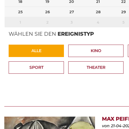
18
19
20
21
22
25
26
27
28
29
1
2
3
4
5
WÄHLEN SIE DEN
EREIGNISTYP
ALLE
KINO
SPORT
THEATER
MAX PEIF
von 21-04-20