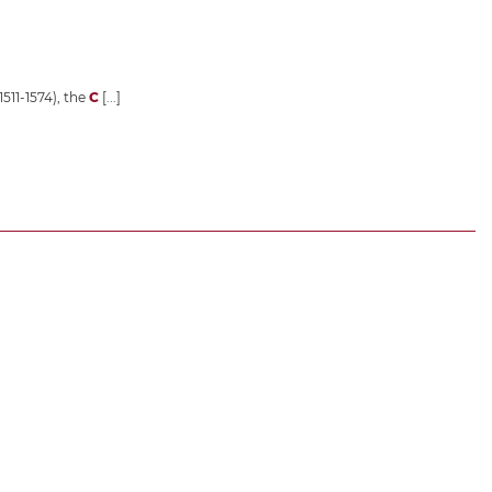
1511-1574), the
C
[...]