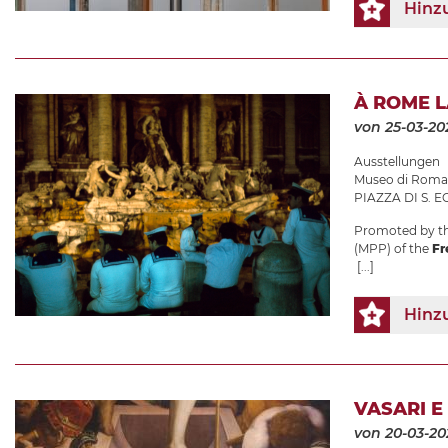
Hinz
À ROME 
von 25-03-20
Ausstellungen
Museo di Roma 
PIAZZA DI S. EG
Promoted by th
(MPP) of the
Fr
[...]
Hinz
VASARI E
von 20-03-20