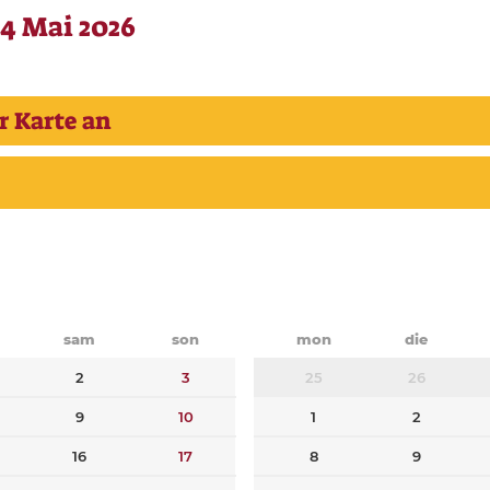
14 Mai 2026
r Karte an
sam
son
mon
die
2
3
25
26
9
10
1
2
16
17
8
9