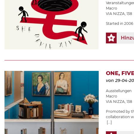
Veranstaltunge
Macro
VIA NIZZA, 138
Started in 2006 
Hinz
ONE, FIV
von 29-04-2
Ausstellungen
Macro
VIA NIZZA, 138
Promoted by the
collaboration 
[...]