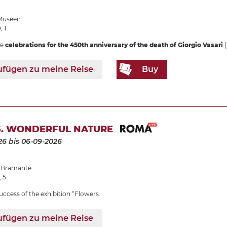
 Museen
, 1
he
celebrations for the 450th anniversary of the death of Giorgio Vasari
(
ufügen zu meine Reise
Buy
. WONDERFUL NATURE
26
bis 06-09-2026
 Bramante
, 5
uccess of the exhibition “Flowers.
ufügen zu meine Reise